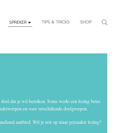
TIPS & TRICKS
SHOP
SPREKER
 doel dat je wil bereiken. Soms werkt een lezing beter.
onderwerpen en voor verschillende doelgroepen.
tandaard aanbied. Wil je een op maat gemaakte lezing?