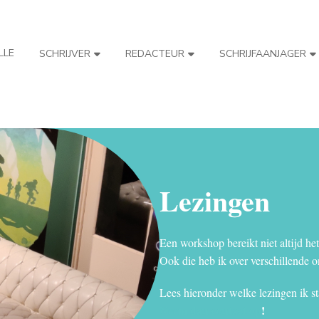
LLE
SCHRIJVER
REDACTEUR
SCHRIJFAANJAGER
Lezingen
Een workshop bereikt niet altijd het
Ook die heb ik over verschillende 
Lees hieronder welke lezingen ik s
Neem dan contact op
!