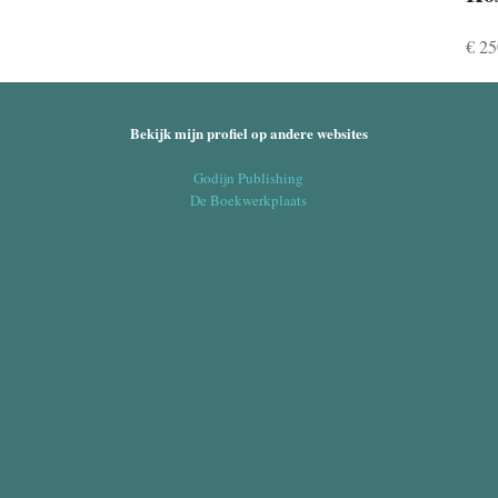
€ 25
Bekijk mijn profiel op andere websites
Godijn Publishing
De Boekwerkplaats