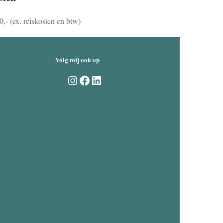
0,- (ex. reiskosten en btw)
Volg mij ook op
Instagram
Facebook
LinkedIn