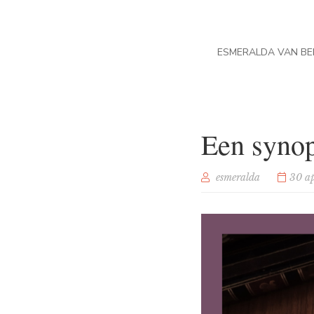
ESMERALDA VAN BE
Een synop
esmeralda
30 a