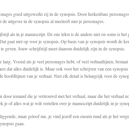
sonages goed uitgewerkt zij in de synopsis. Door herkenbare personages
t de uitgever in de synopsis al meeleeft met je personages.
fstijl als in je manuscript. De ene tekst is de andere niet en soms is he
n. Dat gaat niet op voor je synopsis. Op basis van je synopsis wordt de 
 te geven. Jouw schrijfstijl moet daarom duidelijk zijn in de synopsis.
 lang. Vooral als je veel personages hebt, of veel verhaallijnen, bestaat
ers dat alles duidelijk is. Maar ook voor het schrijven van een synopsis 
e hoofdlijnen van je verhaal. Niet elk detail is belangrijk voor de synop
n door iemand die je vertrouwd met het verhaal, maar die het verhaal nog
 je of alles wat je wilt vertellen over je manuscript duidelijk in je synop
iggende, maar geloof me, je vind jezelf een enorm rund als je het vergee
synopsis gaan.