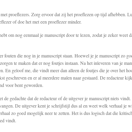
et proeflezers. Zorg ervoor dat zij het proeflezen op tijd afhebben. Luk
flezer of doe het met een proeflezer minder.
 hebt om nog eenmaal je manuscript door te lezen, zodat je zeker weet d
ver fouten die nog in je manuscript staan. Hoewel je je manuscript zo g
n zorgen te maken dat er nog foutjes instaan. Na het inleveren van je ma
n. En geloof me, die vindt meer dan alleen de foutjes die je over het ho
tekst geschreven en er al meerdere malen naar gestaard. De redacteur kijk
lind voor bent geworden.
t de gedachte dat de redacteur of de uitgever je manuscript niets vindt. 
angen. De uitgever kent je schrijfstijl dus al en weet welk verhaal je wi
rhaal zo goed mogelijk neer te zetten. Het is dus logisch dat die kritisc
oed vindt.