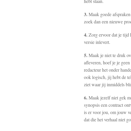
hebt staan.
3.
Maak goede afspraken m
zoek dan een nieuwe proe
4.
Zorg ervoor dat je tijd
versie inlevert.
5.
Maak je niet te druk o
afleveren, hoef je je gee
redacteur het onder hande
ook logisch, jij hebt de 
ziet waar jij inmiddels b
6.
Maak jezelf niet gek me
synopsis een contract ontv
is er voor jou, om jouw ve
dat die het verhaal niet g